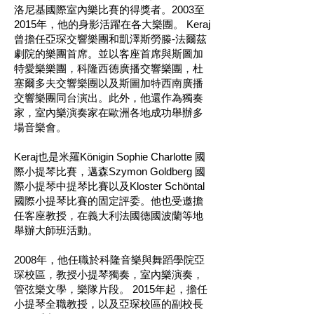
洛尼基國際室內樂比賽的得獎者。2003至
2015年，他的身影活躍在各大樂團。 Keraj
曾擔任亞琛交響樂團和凱澤斯勞滕-法爾茲
劇院的樂團首席。並以客座首席與斯圖加
特愛樂樂團，科隆西德廣播交響樂團，杜
塞爾多夫交響樂團以及斯圖加特西南廣播
交響樂團同台演出。此外，他還作為獨奏
家，室內樂演奏家在歐洲各地成功舉辦多
場音樂會。
Keraj也是米羅Königin Sophie Charlotte 國
際小提琴比賽，邁森Szymon Goldberg 國
際小提琴中提琴比賽以及Kloster Schöntal
國際小提琴比賽的固定評委。他也受邀擔
任客座教授，在義大利法國德國波蘭等地
舉辦大師班活動。
2008年，他任職於科隆音樂與舞蹈學院亞
琛校區，教授小提琴獨奏，室內樂演奏，
管弦樂文學，樂隊片段。 2015年起，擔任
小提琴全職教授，以及亞琛校區的副校長