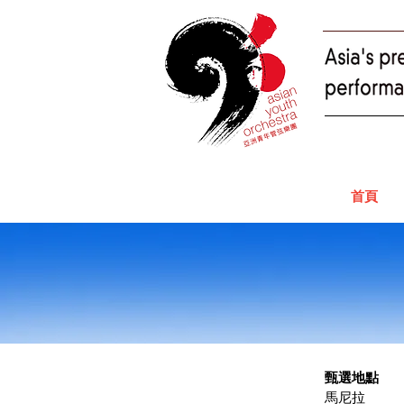
首頁
甄選地點​
馬尼拉