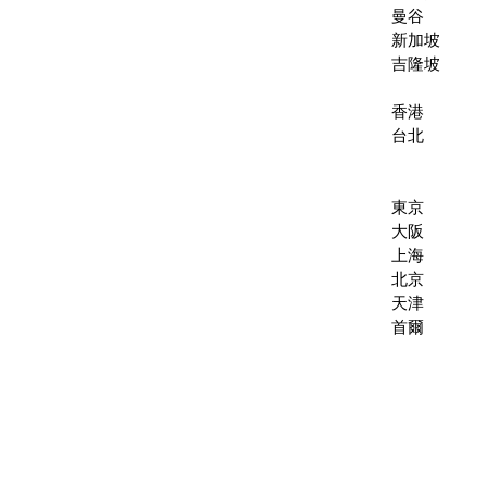
曼谷
新加坡
吉隆坡
香港​
台北
東京
大阪
上海
北京
​天津
首爾
聯絡我們
地址:
香港灣仔盧押道18號海德中心15A
電話:
(852) 2866-1623
電郵:
ayo@asianyouthorchestra.com